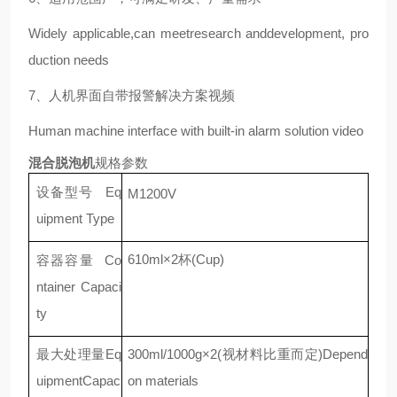
Widely applicable,can meetresearch anddevelopment, pro
duction needs
7、人机界面自带报警解决方案视频
Human machine interface with built-in alarm solution video
混合脱泡机
规格参数
设备型号
Eq
M1200V
uipment Type
610
ml
×2杯(
Cup
)
容器容量
Co
ntainer Capaci
ty
最大处理量
Eq
300ml/1000g×2(视材料比重而定)Depend
uipmentCapac
o
n materials