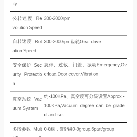
ity
公转速度
Re
300-2000rpm
volution
Speed
自转速度
Rot
300-2000rpm齿轮Gear drive
ation
Speed
急停、过载、门盖、振动
Emergency,Ov
安全保护
Sec
erload,Door co
ver,Vibration
urity
Protectio
n
约
-100KPa、真空度可分级设置Approx -
真空系统
Vac
100KPa,Vacuum degree can be
grade
uum System
d
and
set
多段参数
Mult
0-8组，6段/组0-8group,6p
art/group