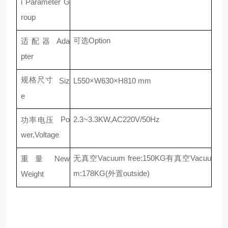
i
Parameter
G
roup
可选
Option
适
配
器
Ada
pter
规格尺寸
Siz
L550×W630×H810 mm
e
Po
2.3~3.3KW,AC220V/50Hz
功率电压
wer,Voltage
无真空
Vacuum
free
:150
KG
有真空
Vacuu
重
量
New
m
:178
KG
(外置
outside
)
Weight