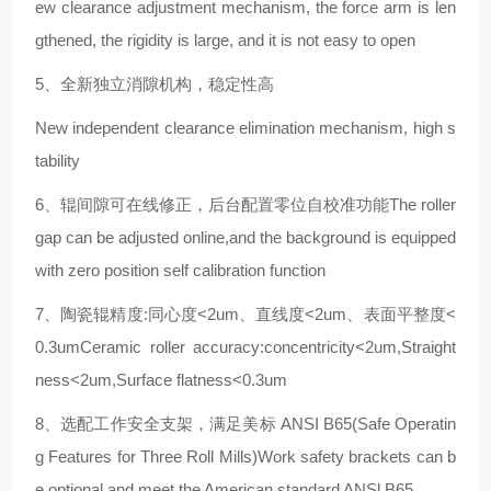
ew clearance adjustment mechanism, the force arm is len
gthened, the rigidity is large, and it is not easy to open
5、全新独立消隙机构，稳定性高
New independent clearance elimination mechanism, high s
tability
6、辊间隙可在线修正，后台配置零位自校准功能The roller
gap can be adjusted online,and the background is equipped
with zero position self calibration function
7、陶瓷辊精度:同心度<2um、直线度<2um、表面平整度<
0.3umCeramic roller accuracy:concentricity<2um,Straight
ness<2um,Surface flatness<0.3um
8、选配工作安全支架，满足美标 ANSI B65(Safe Operatin
g Features for Three Roll Mills)Work safety brackets can b
e optional and meet the American standard ANSl B65