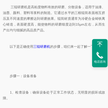
三辊研磨机是高粘度物料有效的研磨、分散设备，适用于油漆、
油墨、颜料、塑料等浆料的制造。它通过水平的三根辊筒表面相互挤
压及不同速度的摩擦达到研磨效果。辊筒材质通常为冷硬合金铸铁离
心铸造，表面硬度高，能使物料的研磨细度达到15μm左右，从而生
产出均匀细腻的高品质产品。
以下是正确使用
三辊研磨机
的步骤，咱们来一起了解一下吧。
电话咨询
步骤一：设备准备
1、检查设备：确保设备处于正常工作状态，无明显的损坏或故
障。