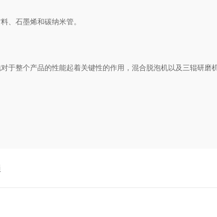
材料、
石墨烯和碳纳米管
。
泡对于整个产品的性能起着关键性的作用，混合脱泡机以及三辊研磨
程